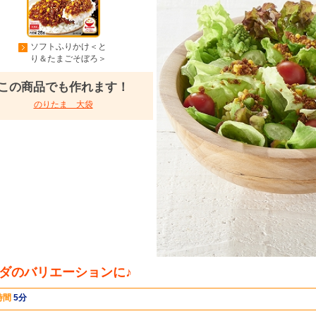
ソフトふりかけ＜と
り＆たまごそぼろ＞
この商品でも作れます！
のりたま 大袋
ダのバリエーションに♪
時間
5分