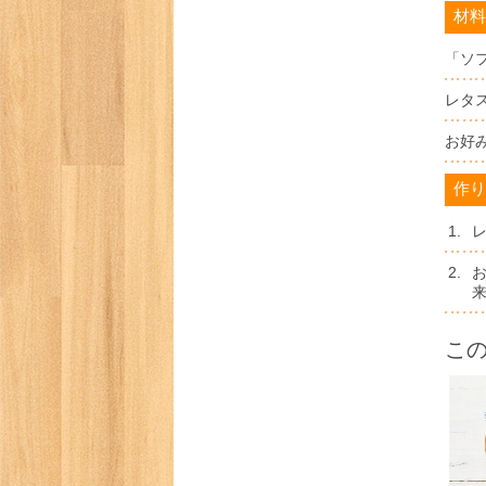
材料
「ソ
レタ
お好
作り
1.
2.
こ