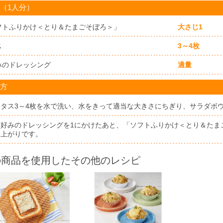
（1人分）
フトふりかけ＜とり＆たまごそぼろ＞」
大さじ1
ス
3～4枚
みのドレッシング
適量
方
レタス3～4枚を水で洗い、水をきって適当な大きさにちぎり、サラダボ
お好みのドレッシングを1にかけたあと、「ソフトふりかけ＜とり＆たま
来上がりです。
の商品を使用したその他のレシピ