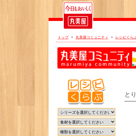
トップ
>
丸美屋コミュニティ
>
レシピくら
と