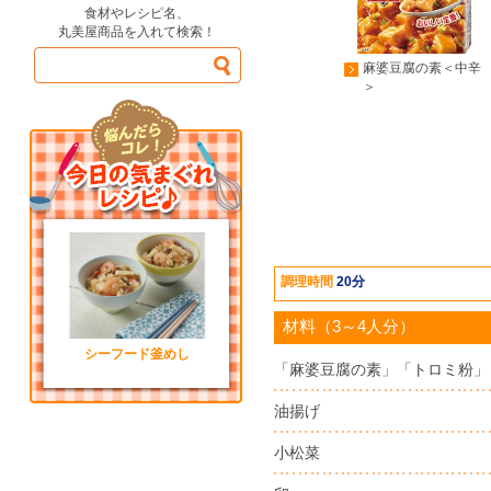
食材やレシピ名、
丸美屋商品を入れて検索！
麻婆豆腐の素＜中辛
＞
調理時間
20分
材料（3～4人分）
シーフード釜めし
「麻婆豆腐の素」「トロミ粉」
油揚げ
小松菜