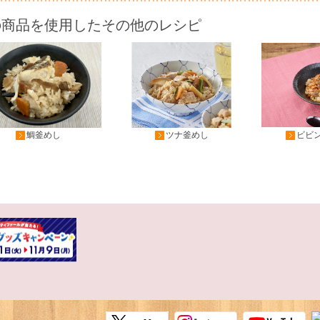
の商品を使用したその他のレシピ
鯛釜めし
ツナ釜めし
ビビ