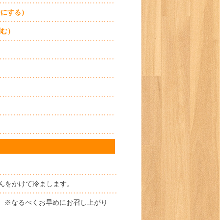
子にする）
刻む）
。
んをかけて冷まします。
。※なるべくお早めにお召し上がり