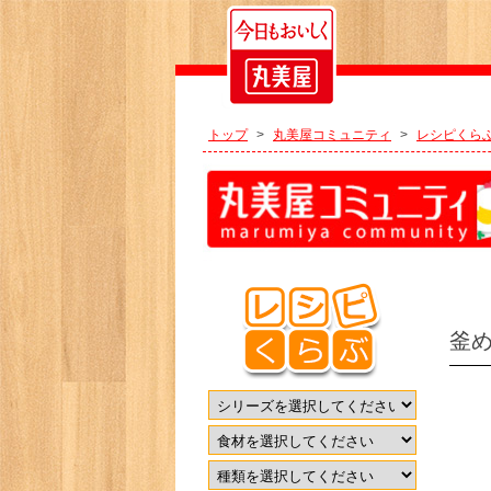
トップ
>
丸美屋コミュニティ
>
レシピくら
釜め