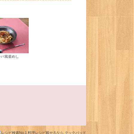
ンバ風釜めし