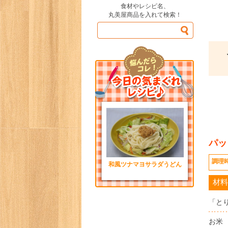
食材やレシピ名、
丸美屋商品を入れて検索！
パッ
調理
和風ツナマヨサラダうどん
材料
「と
お米