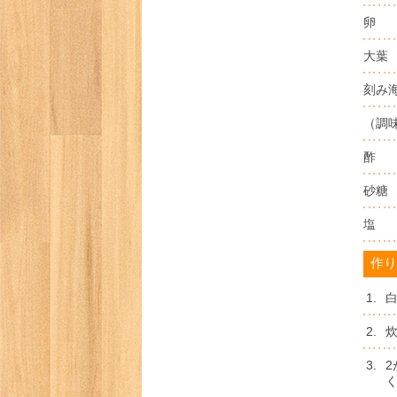
卵
大葉
刻み
（調
酢
砂糖
塩
作り
1.
2.
3.