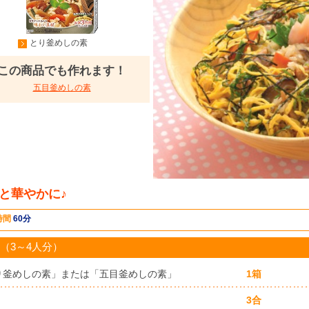
とり釜めしの素
この商品でも作れます！
五目釜めしの素
と華やかに♪
時間
60分
（3～4人分）
り釜めしの素」または「五目釜めしの素」
1箱
3合