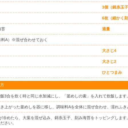
3個（錦糸玉
6枚（細かく
海苔
適量
味料A）※混ぜ合わせておく
大さじ4
大さじ2
ひとつまみ
方
白飯3合を炊く時と同じ水加減にし、「釜めしの素」を入れて炊飯します
炊き上がった釜めしを器に移し、調味料Aを全体に混ぜ合わせ、濡れふき
2が冷めたら、大葉を混ぜ込み、錦糸玉子、刻み海苔をトッピングします
ください。