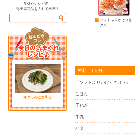
食材やレシピ名、
丸美屋商品を入れて検索！
ソフトふりかけ＜さ
け＞
材料（1人分）
「ソフトふりかけ＜さけ＞」
ごはん
オクラのごま和え
玉ねぎ
牛乳
バター