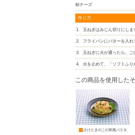
粉チーズ
作り方
1.
玉ねぎはみじん切りにしま
2.
フライパンにバターを入れ
3.
玉ねぎに火が通ったら、ご
4.
火を止めて、「ソフトふり
この商品を使用した
さけときのこの和風パスタ