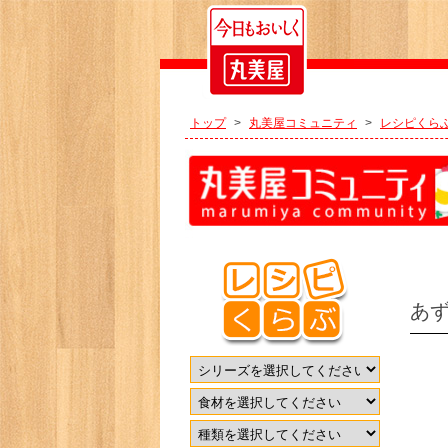
トップ
>
丸美屋コミュニティ
>
レシピくら
あ