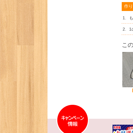
作り
1.
2.
こ