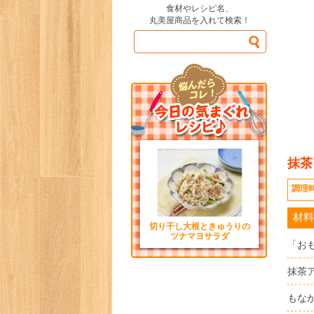
食材やレシピ名、
丸美屋商品を入れて検索！
抹茶
調理
材料
切り干し大根ときゅうりの
ツナマヨサラダ
「お
抹茶
もな