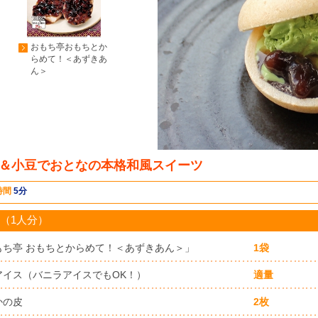
おもち亭おもちとか
らめて！＜あずきあ
ん＞
＆小豆でおとなの本格和風スイーツ
時間
5分
（1人分）
もち亭 おもちとからめて！＜あずきあん＞」
1袋
アイス（バニラアイスでもOK！）
適量
かの皮
2枚