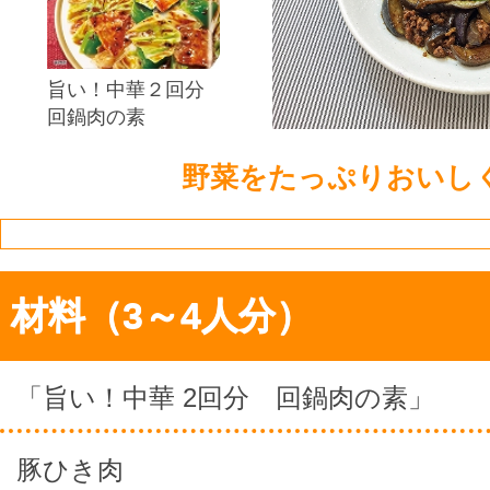
旨い！中華２回分
回鍋肉の素
野菜をたっぷりおいし
材料（3～4人分）
「旨い！中華 2回分 回鍋肉の素」
豚ひき肉