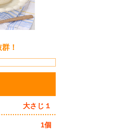
抜群！
大さじ１
1個