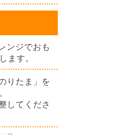
レンジでおも
します。
のりたま」を
。
整してくださ