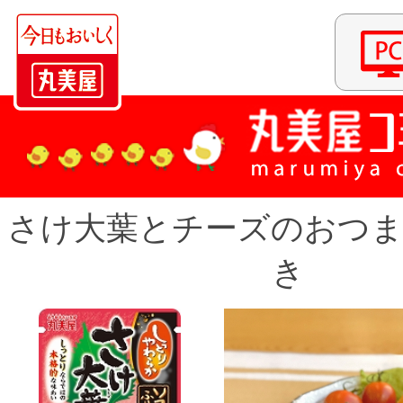
さけ大葉とチーズのおつ
き