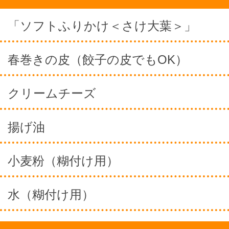
「ソフトふりかけ＜さけ大葉＞」
春巻きの皮（餃子の皮でもOK）
クリームチーズ
揚げ油
小麦粉（糊付け用）
水（糊付け用）