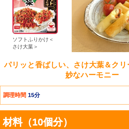
ソフトふりかけ＜
さけ大葉＞
パリッと香ばしい、さけ大葉＆クリ
妙なハーモニー
調理時間
15分
材料（10個分）