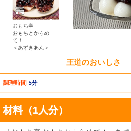
おもち亭
おもちとからめ
て！
＜あずきあん＞
王道のおいしさ
調理時間
5分
材料（1人分）