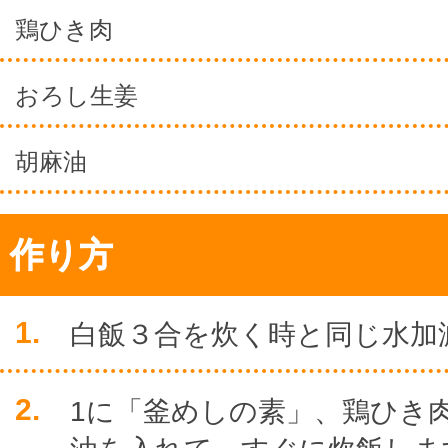
鶏ひき肉
おろし生姜
胡麻油
作り方
1.
白飯３合を炊く時と同じ水加
2.
1に「釜めしの素」、鶏ひき