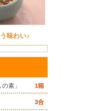
う味わい♪
しの素」
1箱
3合