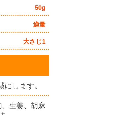
50g
適量
大さじ1
減にします。
肉、生姜、胡麻