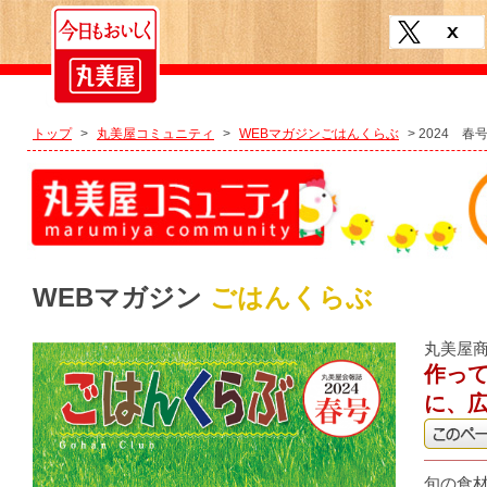
トップ
>
丸美屋コミュニティ
>
WEBマガジンごはんくらぶ
> 2024 春
WEBマガジン
ごはんくらぶ
丸美屋
作っ
に、
旬の食