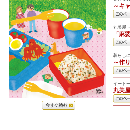
～キ
丸美屋
「麻婆
暮らし
～作
イート
丸美