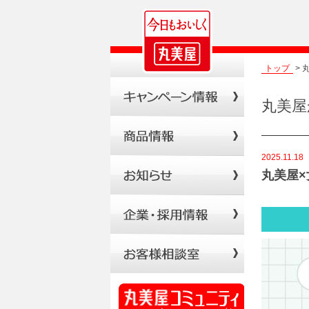
トップ
> 
丸美屋
2025.11.18
丸美屋
ね