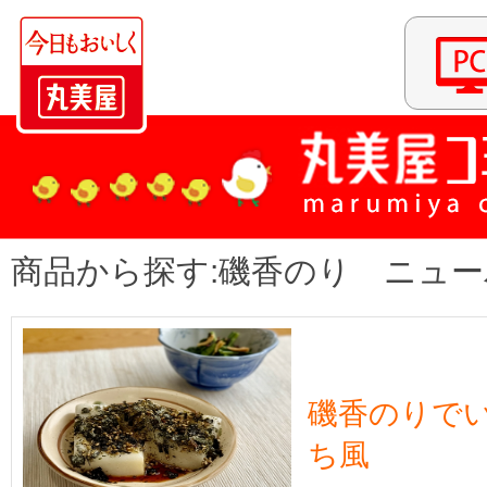
商品から探す:磯香のり ニュ
磯香のりで
ち風