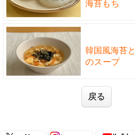
海苔もち
韓国風海苔
のスープ
戻る