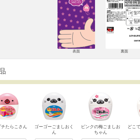
表面
裏面
品
プチたらこさん
ゴーゴーごましおく
ピンクの梅ごましお
どこ
ん
ちゃん