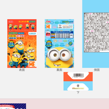
表面
裏面
側面
下