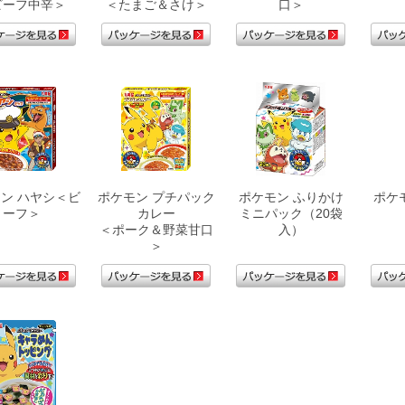
ビーフ中辛＞
＜たまご＆さけ＞
口＞
ン ハヤシ＜ビ
ポケモン プチパック
ポケモン ふりかけ
ポケ
ーフ＞
カレー
ミニパック（20袋
＜ポーク＆野菜甘口
入）
＞