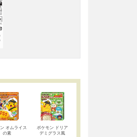
ン オムライス
ポケモン ドリア
の素
デミグラス風