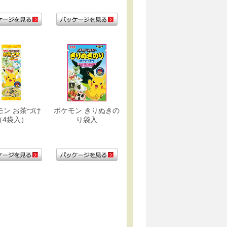
モン お茶づけ
ポケモン きりぬきの
（4袋入）
り袋入