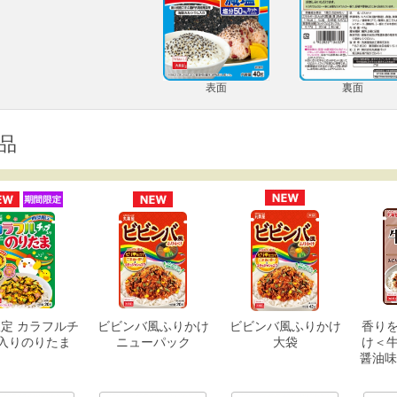
表面
裏面
品
定 カラフルチ
ビビンバ風ふりかけ
ビビンバ風ふりかけ
香り
入りのりたま
ニューパック
大袋
け＜
醤油味