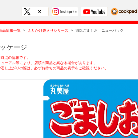
商品情報一覧
>
ふりかけ袋入りシリーズ
>
減塩ごましお ニューパック
ッケージ
6月時点の情報です。
ューアル等により、店頭の商品と異なる場合があります。
召し上がりの際は、必ずお持ちの商品の表示をご確認ください。