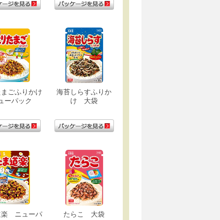
たまごふりかけ
海苔しらすふりか
ューパック
け 大袋
道楽 ニューパ
たらこ 大袋