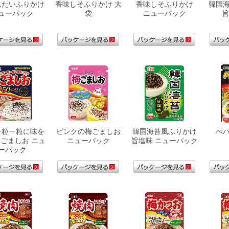
んたいふりかけ
香味しそふりかけ 大
香味しそふりかけ
韓国
ューパック
袋
ニューパック
旨
一粒一粒に味を
ピンクの梅ごましお
韓国海苔風ふりかけ
ぺ
ごましお ニュ
ニューパック
旨塩味 ニューパック
ーパック