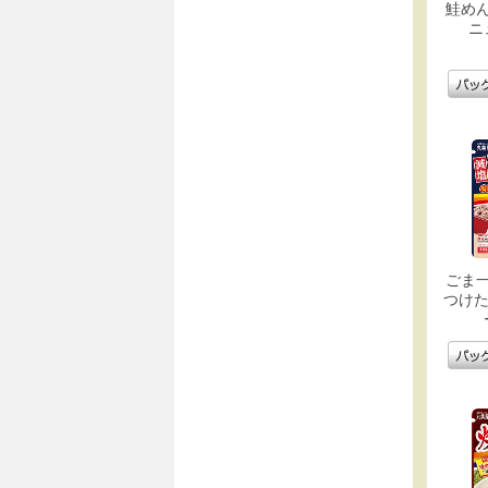
鮭め
ニ
ごま
つけた