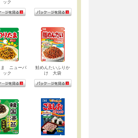
ック
たま ニューパ
鮭めんたいふりか
ック
け 大袋