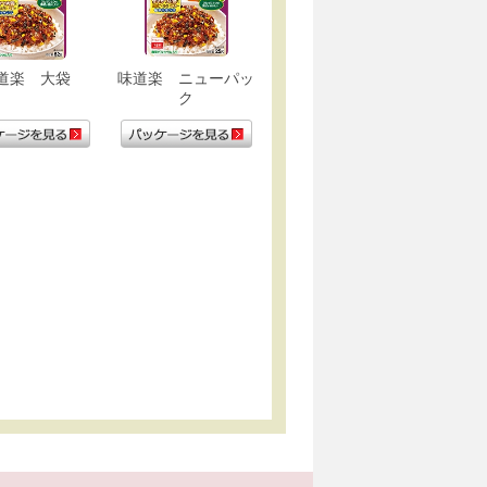
道楽 大袋
味道楽 ニューパッ
ク