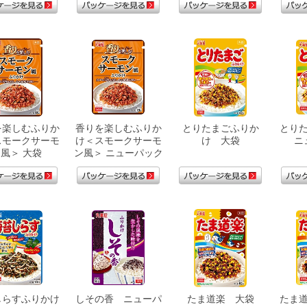
を楽しむふりか
香りを楽しむふりか
とりたまごふりか
とり
スモークサーモ
け＜スモークサーモ
け 大袋
ニ
風＞ 大袋
ン風＞ ニューパック
しらすふりかけ
しその香 ニューパ
たま道楽 大袋
たま