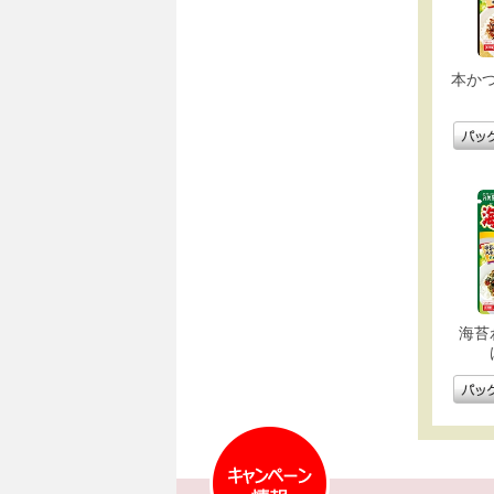
本か
海苔