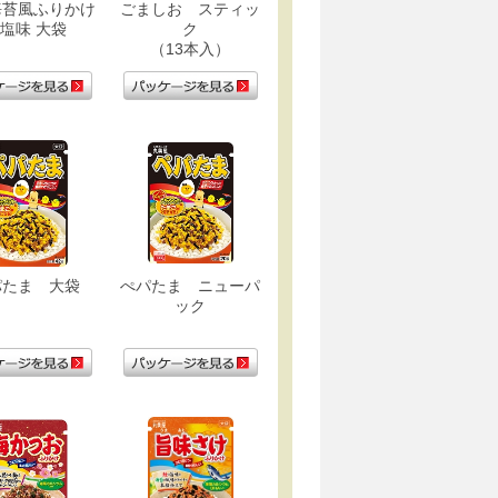
海苔風ふりかけ
ごましお スティッ
塩味 大袋
ク
（13本入）
パたま 大袋
ぺパたま ニューパ
ック