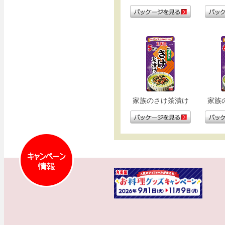
家族のさけ茶漬け
家族