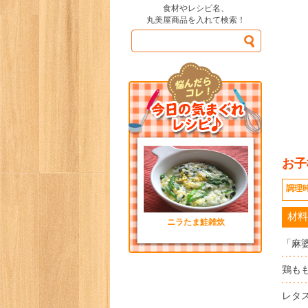
食材やレシピ名、
丸美屋商品を入れて検索！
お子
調理
材料
ニラたま鮭雑炊
「麻
鶏も
レタ