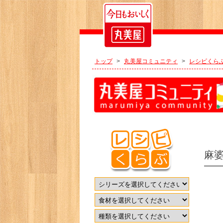
トップ
>
丸美屋コミュニティ
>
レシピくら
麻