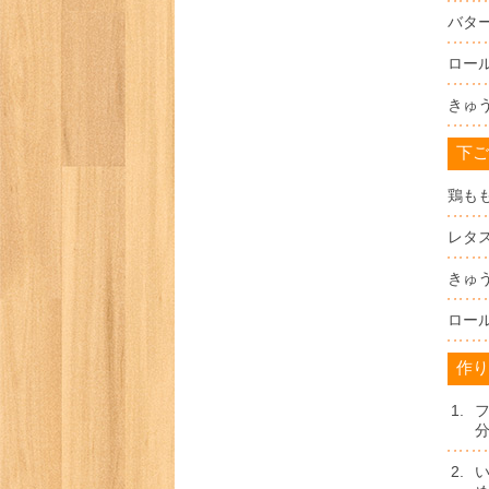
バタ
ロー
きゅ
下ご
鶏も
レタ
きゅ
ロー
作り
1.
2.