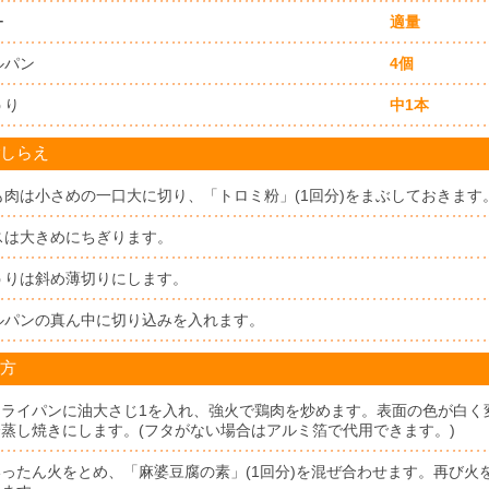
ー
適量
ルパン
4個
うり
中1本
しらえ
も肉は小さめの一口大に切り、「トロミ粉」(1回分)をまぶしておきます
スは大きめにちぎります。
うりは斜め薄切りにします。
ルパンの真ん中に切り込みを入れます。
方
フライパンに油大さじ1を入れ、強火で鶏肉を炒めます。表面の色が白く
分蒸し焼きにします。(フタがない場合はアルミ箔で代用できます。)
いったん火をとめ、「麻婆豆腐の素」(1回分)を混ぜ合わせます。再び火