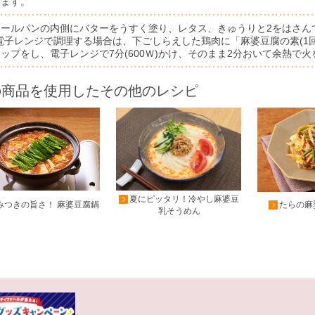
めます。
ロールパンの内側にバターをうすく塗り、レタス、きゅうりと2をはさん
(電子レンジで調理する場合は、下ごしらえした鶏肉に「麻婆豆腐の素(1
ップをし、電子レンジで7分(600Ｗ)かけ、そのまま2分おいて余熱で火
の商品を使用したその他のレシピ
夏にピッタリ！冷やし麻婆豆
みつきの旨さ！ 麻婆豆腐鍋
たらの麻
乳そうめん