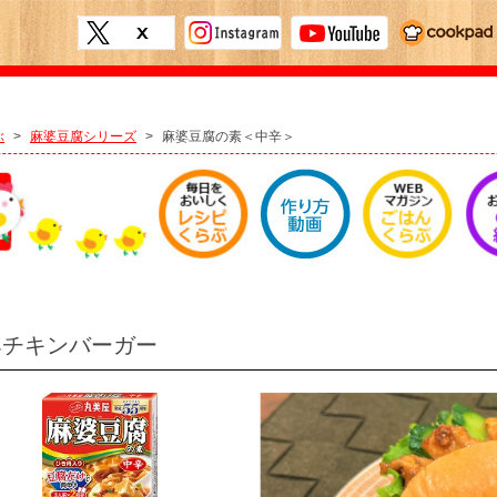
ぶ
>
麻婆豆腐シリーズ
>
麻婆豆腐の素＜中辛＞
婆チキンバーガー