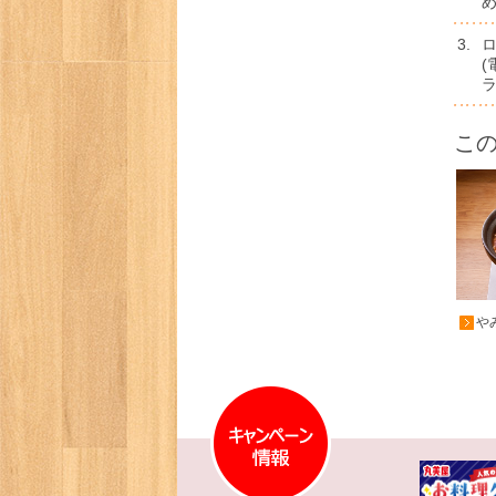
3.
ラ
こ
や