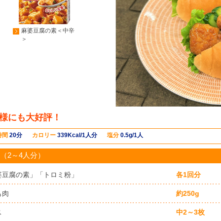
麻婆豆腐の素＜中辛
＞
様にも大好評！
時間
20分
カロリー
339Kcal/1人分
塩分
0.5g/1人
（2～4人分）
婆豆腐の素」「トロミ粉」
各1回分
も肉
約250g
ス
中2～3枚