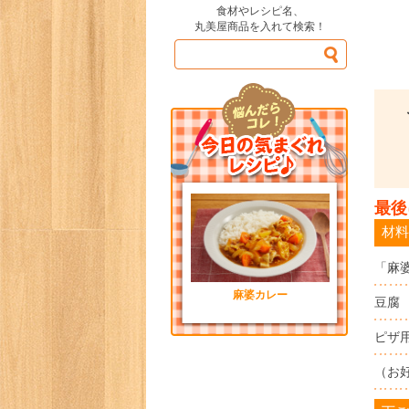
食材やレシピ名、
丸美屋商品を入れて検索！
最後
材料
「麻
麻婆カレー
豆腐
ピザ
（お