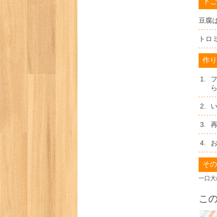
下ご
豆腐は
トロ
作り
1.
2.
3.
4.
その
一口大
こ