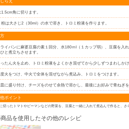
しらえ
1.5cm角に切ります。
ミ粉は大さじ2（30ml）の水で溶き、トロミ粉液を作ります。
方
フライパンに麻婆豆腐の素１回分、水180ｍl（１カップ弱）、豆腐を入
らひと煮立ちさせます。
いったん火を止め、トロミ粉液をよくかき混ぜてから少しずつまわしか
再度火をつけ、中火で全体を混ぜながら煮込み、トロミをつけます。
お皿に盛り付け、チーズをのせて余熱で溶かし、最後にお好みで青ねぎ
他ポイント
に切ったトマトやピーマンなどの野菜を、豆腐と一緒に入れて煮込んで作ると、さ
の商品を使用したその他のレシピ