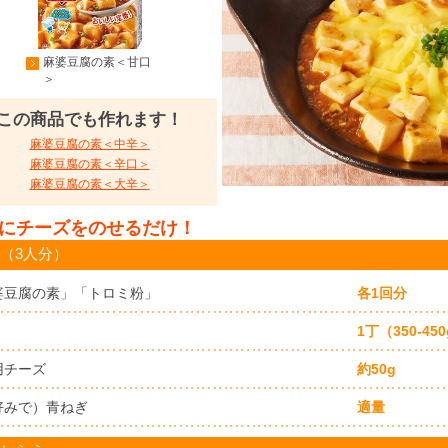
麻婆豆腐の素＜甘口
＞
この商品でも作れます！
麻婆豆腐の素＜中辛＞
麻婆豆腐の素＜辛口＞
麻婆豆腐の素＜大辛＞
にチーズをのせるだけ！
（3人分）
婆豆腐の素」「トロミ粉」
各1回分
1丁（350-45
用チーズ
約50g
好みで）青ねぎ
適量