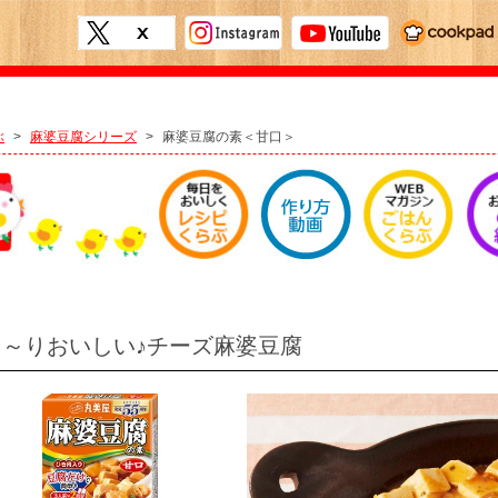
ぶ
>
麻婆豆腐シリーズ
>
麻婆豆腐の素＜甘口＞
ろ～りおいしい♪チーズ麻婆豆腐