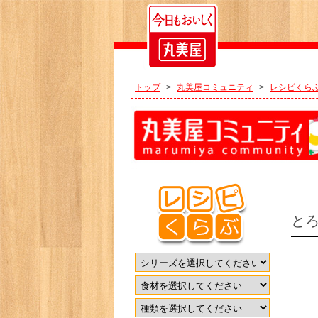
トップ
>
丸美屋コミュニティ
>
レシピくら
と