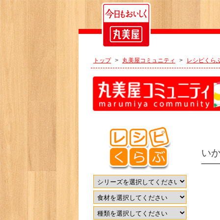
トップ
>
丸美屋コミュニティ
>
レシピくら
い