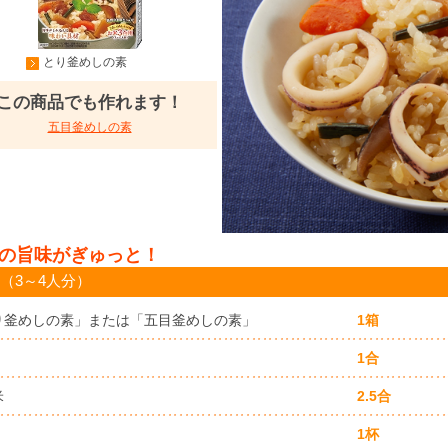
とり釜めしの素
この商品でも作れます！
五目釜めしの素
の旨味がぎゅっと！
（3～4人分）
り釜めしの素」または「五目釜めしの素」
1箱
1合
米
2.5合
1杯