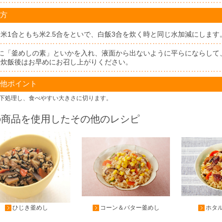
方
お米1合ともち米2.5合をといで、白飯3合を炊く時と同じ水加減にします
1に「釜めしの素」といかを入れ、液面から出ないように平らにならして
※炊飯後はお早めにお召し上がりください。
他ポイント
下処理し、食べやすい大きさに切ります。
の商品を使用したその他のレシピ
ひじき釜めし
コーン＆バター釜めし
ホタ