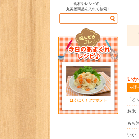
食材やレシピ名、
丸美屋商品を入れて検索！
いか
材料
「と
ほくほく！ツナポテト
お米
もち
いか