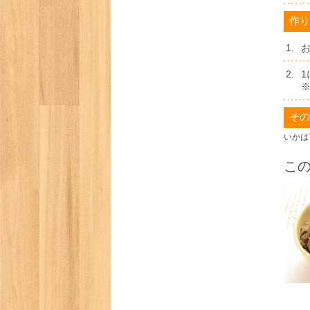
作り
1.
2.
その
いかは
こ