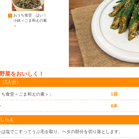
おうち食堂 はい！
小鉢＜ごま和えの素
＞
野菜をおいしく！
（2人分）
うち食堂＜ごま和えの素＞」
1袋
ラ
8本
しらえ
ラは塩でこすってうぶ毛を取り、ヘタの部分を切り落とします。