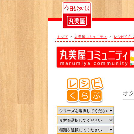
トップ
>
丸美屋コミュニティ
>
レシピくら
オ