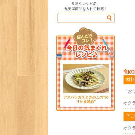
食材やレシピ名、
丸美屋商品を入れて検索！
旬の
材料
「お
アスパラガスときのこの”の
りたま炒め”
オク
下ご
オク