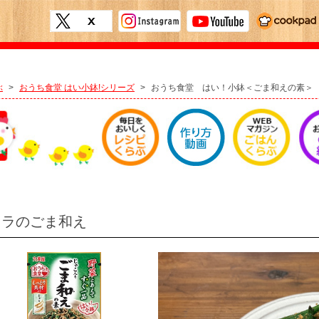
ぶ
>
おうち食堂 はい小鉢!シリーズ
>
おうち食堂 はい！小鉢＜ごま和えの素＞
クラのごま和え