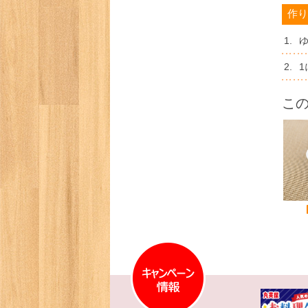
作り
1.
2.
こ