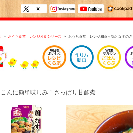
ぶ
>
おうち食堂 レンジ和食シリーズ
>
おうち食堂 レンジ和食＜鶏となすのさ
んこんに簡単味しみ！さっぱり甘酢煮