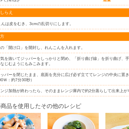
しらえ
こんは皮をむき、3cmの乱切りにします。
方
袋の「開け口」を開封し、れんこんを入れます。
空気を抜いてジッパーをしっかりと閉め、「折り曲げ線」を折り曲げ、手
となじむようにもみこみます。
ジッパーを閉じたまま、底面を充分に広げ必ず立ててレンジの中央に置き加
00Ｗ：約7分30秒）
レンジ加熱が終わったら、そのままレンジ庫内で約2分蒸らして出来上が
の商品を使用したその他のレシピ