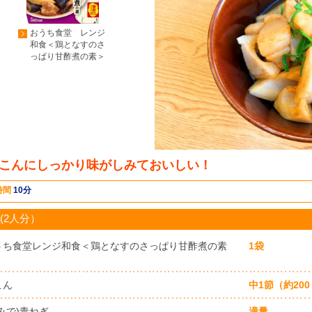
おうち食堂 レンジ
和食＜鶏となすのさ
っぱり甘酢煮の素＞
こんにしっかり味がしみておいしい！
時間
10分
(2人分）
うち食堂レンジ和食＜鶏となすのさっぱり甘酢煮の素
1袋
こん
中1節（約20
みで)青ねぎ
適量