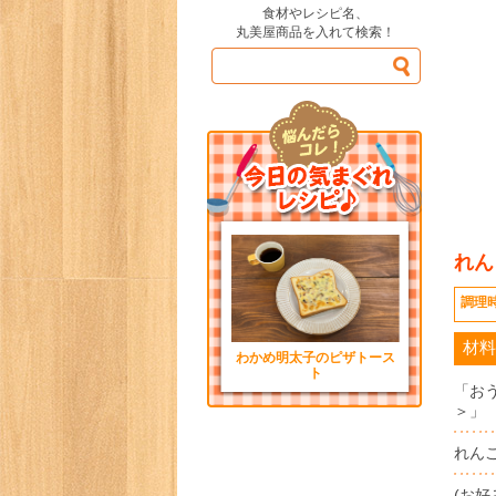
食材やレシピ名、
丸美屋商品を入れて検索！
れん
調理
材料
わかめ明太子のピザトース
ト
「お
＞」
れん
(お好