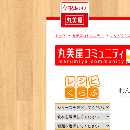
トップ
>
丸美屋コミュニティ
>
レシピくら
れ