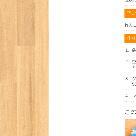
下ご
れん
作り
1.
2.
3.
5
4.
こ