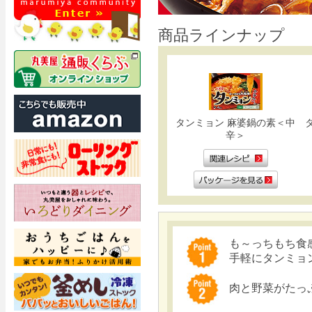
商品ラインナップ
タンミョン 麻婆鍋の素＜中
辛＞
も～っちもち食
手軽にタンミョ
肉と野菜がたっ