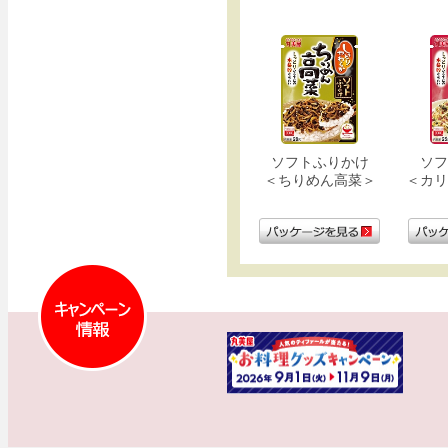
ソフトふりかけ
ソフ
＜ちりめん高菜＞
＜カリ