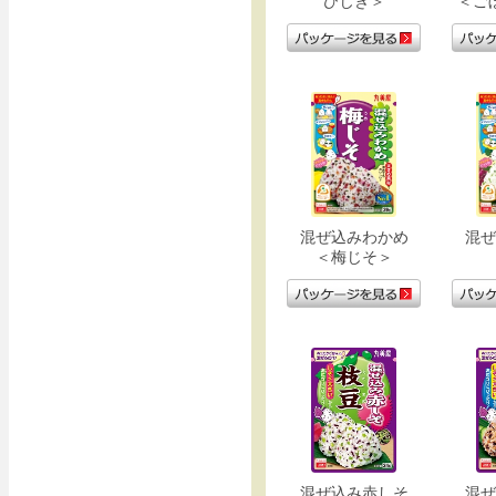
ひじき＞
＜ご
混ぜ込みわかめ
混ぜ
＜梅じそ＞
混ぜ込み赤しそ
混ぜ