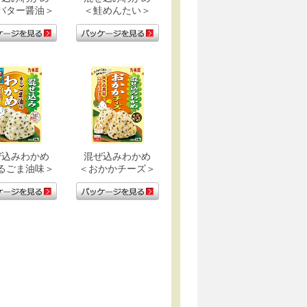
バター醤油＞
＜鮭めんたい＞
ぜ込みわかめ
混ぜ込みわかめ
るごま油味＞
＜おかかチーズ＞