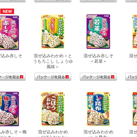
ぜ込み赤しそ
混ぜ込みわかめ＜と
混ぜ込み赤しそ
混
うもろこし しょうゆ
＜若菜＞
風味＞
込み赤しそ＜梅
混ぜ込みわかめ
混ぜ込みわかめ
混