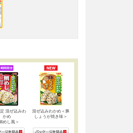
定 混ぜ込みわ
混ぜ込みわかめ＜豚
かめ
しょうが焼き味＞
鯛めし風＞