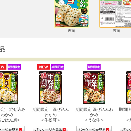
表面
裏面
品
限定 混ぜ込み
期間限定 混ぜ込み
期間限定 混ぜ込みわ
期間限
わかめ
わかめ
かめ
栗ごはん風>
＜牛松茸＞
＜うな牛＞
＜