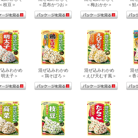
＜枝豆＞
＜昆布かつお＞
＜梅おかか＞
＜鮭
ぜ込みわかめ
混ぜ込みわかめ
混ぜ込みわかめ
混
＜明太子＞
＜鶏そぼろ＞
＜えび天むす風＞
＜香