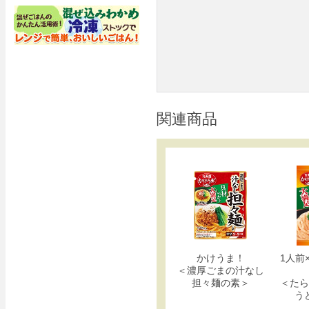
関連商品
かけうま！
1人前
＜濃厚ごまの汁なし
担々麺の素＞
＜たら
う