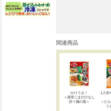
関連商品
かけうま！
1人前
＜濃厚ごまの汁なし
担々麺の素＞
＜たら
う