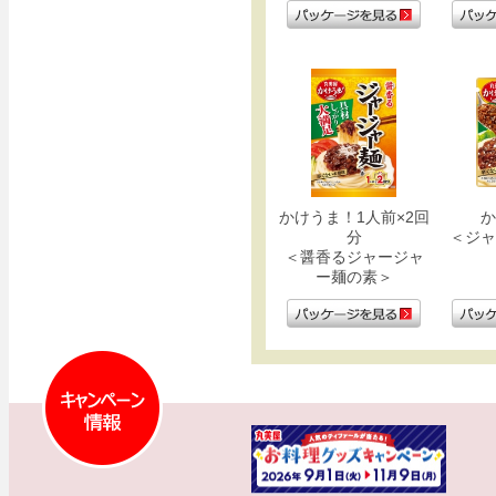
かけうま！1人前×2回
か
分
＜ジャ
＜醤香るジャージャ
ー麺の素＞