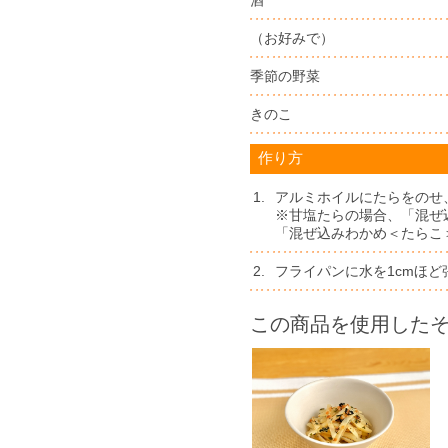
（お好みで）
季節の野菜
きのこ
作り方
1.
アルミホイルにたらをのせ
※甘塩たらの場合、「混ぜ
「混ぜ込みわかめ＜たらこ
2.
フライパンに水を1cmほど
この商品を使用した