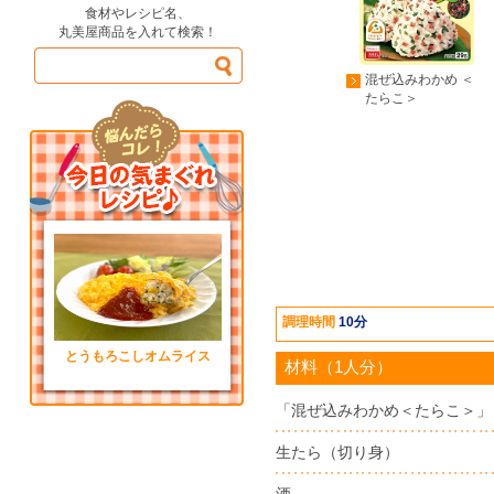
食材やレシピ名、
丸美屋商品を入れて検索！
混ぜ込みわかめ ＜
たらこ＞
調理時間
10分
とうもろこしオムライス
材料（1人分）
「混ぜ込みわかめ＜たらこ＞」
生たら（切り身）
酒