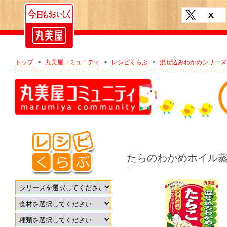
トップ
>
丸美屋コミュニティ
>
レシピくらぶ
>
混ぜ込みわかめシリーズ
たらのわかめホイル