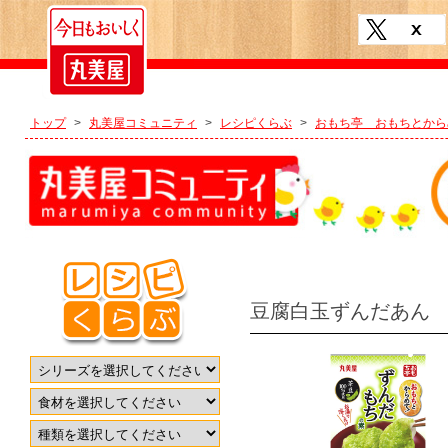
トップ
>
丸美屋コミュニティ
>
レシピくらぶ
>
おもち亭 おもちとから
豆腐白玉ずんだあん