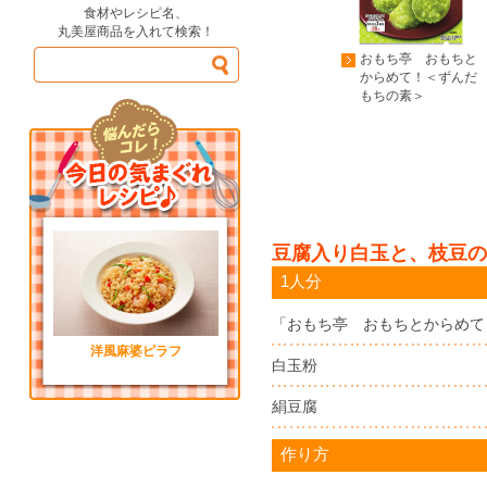
食材やレシピ名、
丸美屋商品を入れて検索！
おもち亭 おもちと
からめて！＜ずんだ
もちの素＞
豆腐入り白玉と、枝豆の
1人分
「おもち亭 おもちとからめて
洋風麻婆ピラフ
白玉粉
絹豆腐
作り方