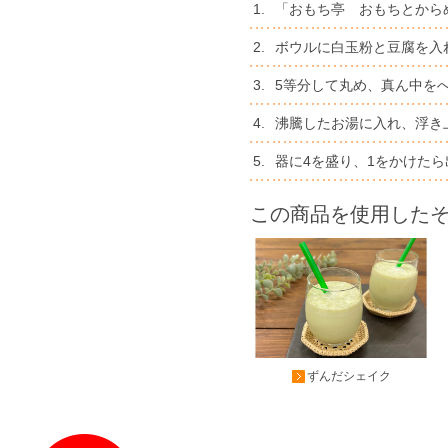
1.
「おもち亭 おもちとからめ
2.
ボウルに白玉粉と豆腐を入
3.
5等分して丸め、真ん中を
4.
沸騰したお湯に入れ、浮き
5.
器に4を盛り、1をかけた
この商品を使用した
ずんだシェイク