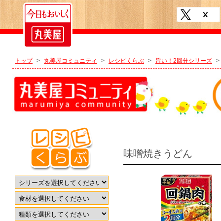
トップ
>
丸美屋コミュニティ
>
レシピくらぶ
>
旨い！2回分シリーズ
>
味噌焼きうどん