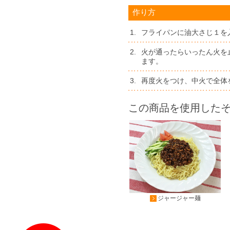
作り方
1.
フライパンに油大さじ１を
2.
火が通ったらいったん火を
ます。
3.
再度火をつけ、中火で全体
この商品を使用した
ジャージャー麺