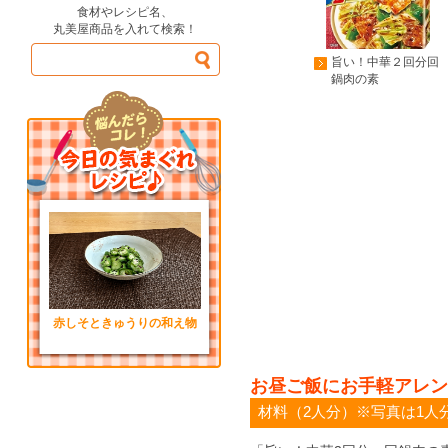
食材やレシピ名、
丸美屋商品を入れて検索！
旨い！中華２回分回
鍋肉の素
赤しそときゅうりの和え物
お昼ご飯にお手軽アレン
材料（2人分）※写真は1人