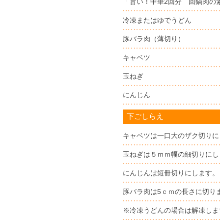
「旨い！中華2回分 回鍋肉の
冷凍またはゆでうどん
豚バラ肉（薄切り）
キャベツ
玉ねぎ
にんじん
下ごしらえ
キャベツは一口大のザク切りに
玉ねぎは５ｍｍ幅の細切りにし
にんじんは短冊切りにします。
豚バラ肉は5ｃｍの長さに切り
※冷凍うどんの場合は解凍しま