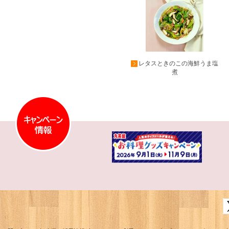
レタスときのこの海鮮うま塩
煮