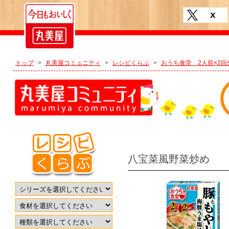
トップ
>
丸美屋コミュニティ
>
レシピくらぶ
>
おうち食堂 2人前×2
八宝菜風野菜炒め