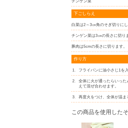
チンゲン菜
下ごしらえ
白菜は2～3㎝角のそぎ切りに
チンゲン菜は3㎝の長さに切り
豚肉は5cmの長さに切ります。
作り方
1.
フライパンに油小さじ1を
2.
全体に火が通ったらいった
えて混ぜ合わせます。
3.
再度火をつけ、全体が温ま
この商品を使用した