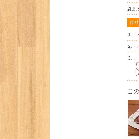
袋ま
作り
1.
2.
ラ
3.
こ