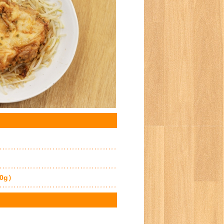
）
0g）