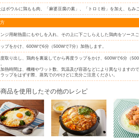
たはボウルに鶏もも肉、「麻婆豆腐の素」、「トロミ粉」を加え、もみこ
方
レンジ用耐熱皿にもやしを入れ、その上に下ごしらえした鶏肉をソース
ップをかけ、600Wで6分（500Wで7分）加熱します。
一度取り出し、鶏肉を裏返してから再度ラップをかけ、600Wで6分（50
す。
※加熱時間は、機種やワット数、気温及び容器などにより異なりますの
※ラップをはずす際、蒸気でのやけどに充分ご注意ください。
の商品を使用したその他のレシピ