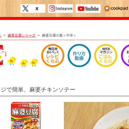
ぶ
>
麻婆豆腐シリーズ
>
麻婆豆腐の素＜中辛＞
ンジで簡単、麻婆チキンソテー