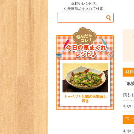
食材やレシピ名、
丸美屋商品を入れて検索！
材料
「麻
鶏も
キャベツと牡蠣の麻婆蒸し
焼き
もや
下ご
もや