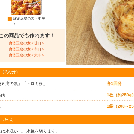
麻婆豆腐の素＜中辛
＞
この商品でも作れます！
麻婆豆腐の素＜甘口＞
麻婆豆腐の素＜辛口＞
麻婆豆腐の素＜大辛＞
（2人分）
婆豆腐の素」「トロミ粉」
各1回分
も肉
1枚（約250g
し
1袋（200～25
しらえ
しは水洗いし、水気を切ります。