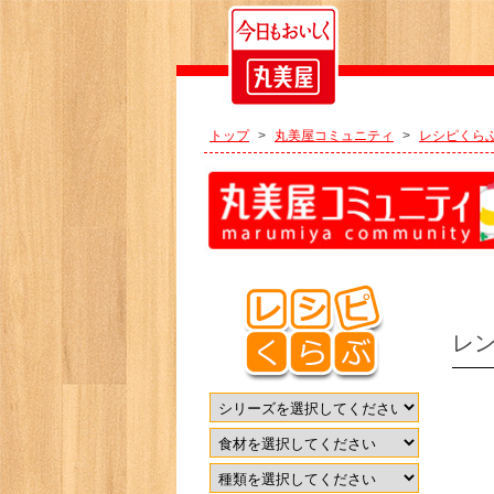
トップ
>
丸美屋コミュニティ
>
レシピくら
レ