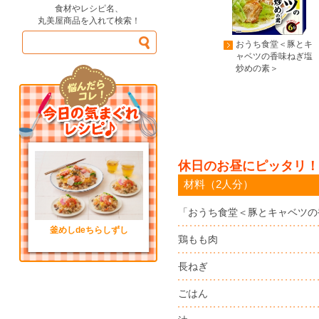
食材やレシピ名、
丸美屋商品を入れて検索！
おうち食堂＜豚とキ
ャベツの香味ねぎ塩
炒めの素＞
休日のお昼にピッタリ！
材料（2人分）
「おうち食堂＜豚とキャベツの
釜めしdeちらしずし
鶏もも肉
長ねぎ
ごはん