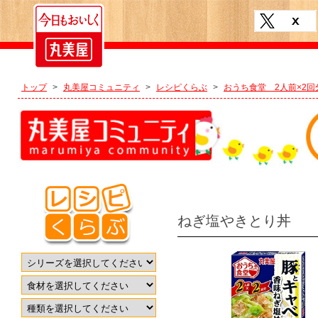
トップ
>
丸美屋コミュニティ
>
レシピくらぶ
>
おうち食堂 2人前×2
ねぎ塩やきとり丼