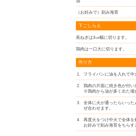
油
（お好みで）刻み海苔
下ごしらえ
長ねぎは3㎝幅に切ります。
鶏肉は一口大に切ります。
作り方
1.
フライパンに油を入れて中
2.
鶏肉の片面に焼き色が付い
※鶏肉から油が多く出た場
3.
全体に火が通ったらいった
ぜ合わせます。
4.
再度火をつけ中火で全体を
お好みで刻み海苔をちらす