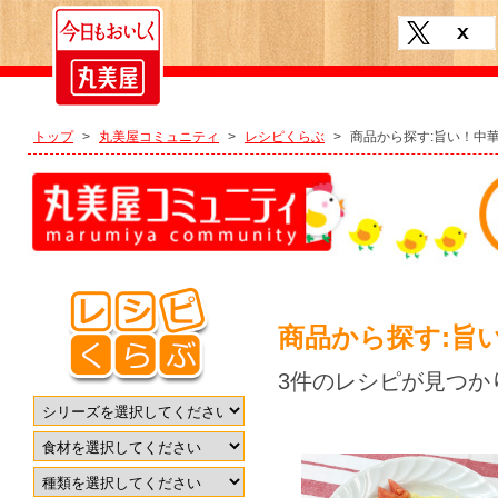
トップ
>
丸美屋コミュニティ
>
レシピくらぶ
>
商品から探す:旨い！中
商品から探す:旨
3件のレシピが見つか