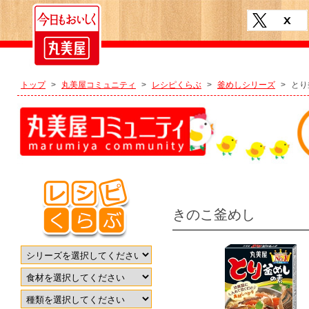
トップ
>
丸美屋コミュニティ
>
レシピくらぶ
>
釜めしシリーズ
>
とり
きのこ釜めし