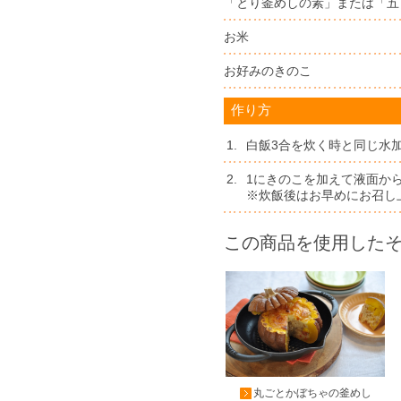
「とり釜めしの素」または「五
お米
お好みのきのこ
作り方
1.
白飯3合を炊く時と同じ水
2.
1にきのこを加えて液面か
※炊飯後はお早めにお召し
この商品を使用した
丸ごとかぼちゃの釜めし