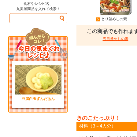
食材やレシピ名、
丸美屋商品を入れて検索！
とり釜めしの素
この商品でも作れま
五目釜めしの素
豆腐白玉ずんだあん
きのこたっぷり！
材料（3～4人分）