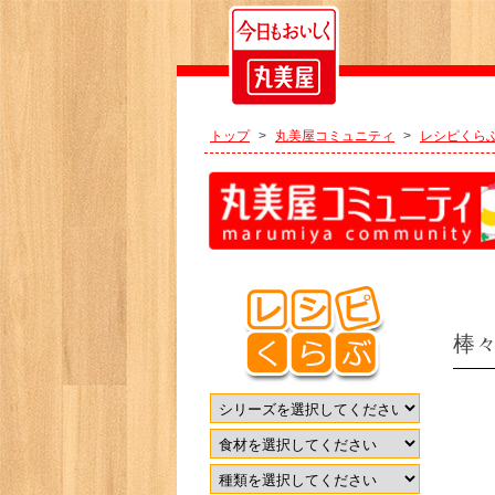
トップ
>
丸美屋コミュニティ
>
レシピくら
棒