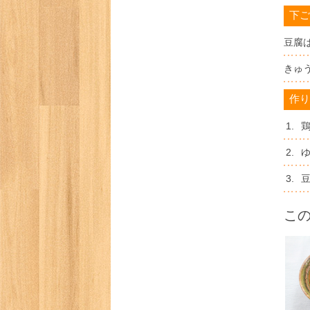
下ご
豆腐
きゅ
作り
1.
2.
3.
こ