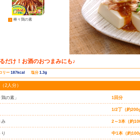
棒々鶏の素
るだけ！お酒のおつまみにも♪
ロリー
187kcal
塩分
1.3g
（2人分）
々鶏の素」
1回分
1/2丁（約200
さみ
2～3本（約10
うり
中1本（約100