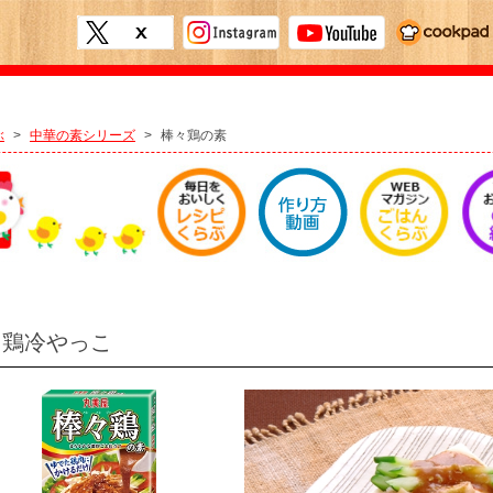
ぶ
>
中華の素シリーズ
>
棒々鶏の素
々鶏冷やっこ