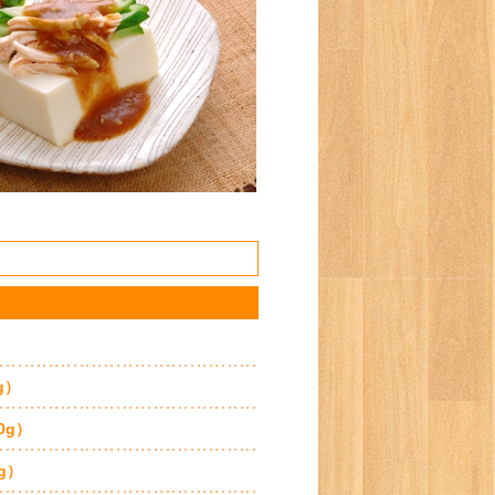
g）
0g）
g）