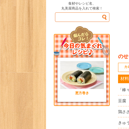
食材やレシピ名、
丸美屋商品を入れて検索！
のせ
カ
材料
「棒
恵方巻き
豆腐
鶏さ
きゅ