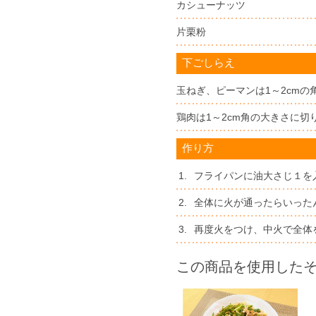
カシューナッツ
片栗粉
下ごしらえ
玉ねぎ、ピーマンは1～2cmの
鶏肉は1～2cm角の大きさに
作り方
1.
フライパンに油大さじ１を
2.
全体に火が通ったらいった
3.
再度火をつけ、中火で全体
この商品を使用した