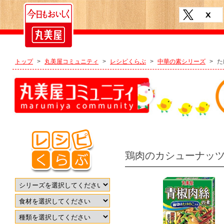
トップ
>
丸美屋コミュニティ
>
レシピくらぶ
>
中華の素シリーズ
>
た
鶏肉のカシューナッ