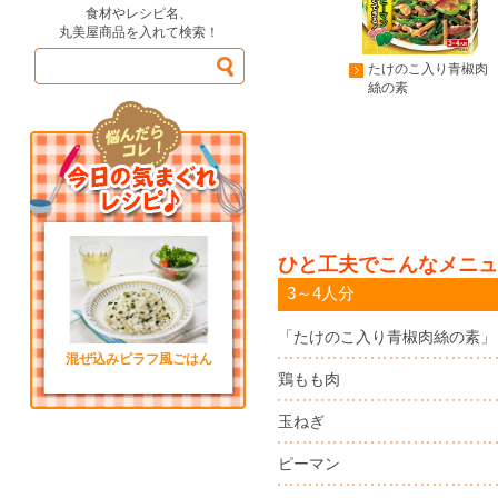
食材やレシピ名、
丸美屋商品を入れて検索！
たけのこ入り青椒肉
絲の素
ひと工夫でこんなメニュ
3～4人分
「たけのこ入り青椒肉絲の素」
混ぜ込みピラフ風ごはん
鶏もも肉
玉ねぎ
ピーマン