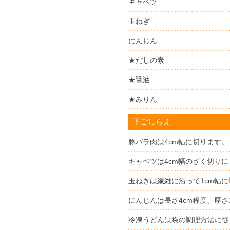
キャベツ
玉ねぎ
にんじん
★だしの素
★醤油
★みりん
下ごしらえ
豚バラ肉は4cm幅に切ります。
キャベツは4cm幅のざく切り
玉ねぎは繊維に沿って1cm幅
にんじんは長さ4cm程度、厚さ
冷凍うどんは袋の調理方法に従