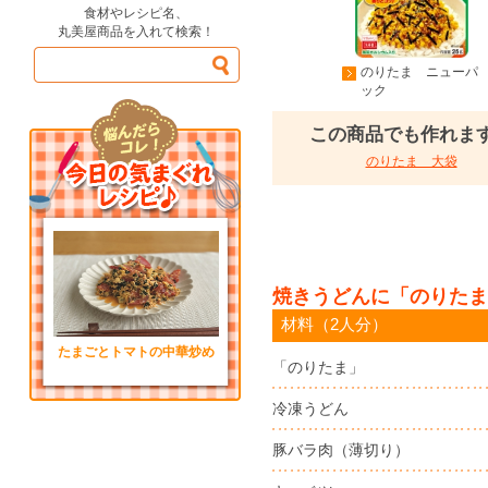
食材やレシピ名、
丸美屋商品を入れて検索！
のりたま ニューパ
ック
この商品でも作れま
のりたま 大袋
焼きうどんに「のりたま
材料（2人分）
たまごとトマトの中華炒め
「のりたま」
冷凍うどん
豚バラ肉（薄切り）