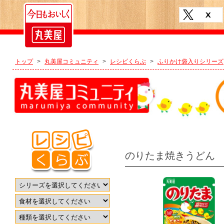
トップ
>
丸美屋コミュニティ
>
レシピくらぶ
>
ふりかけ袋入りシリーズ
のりたま焼きうどん