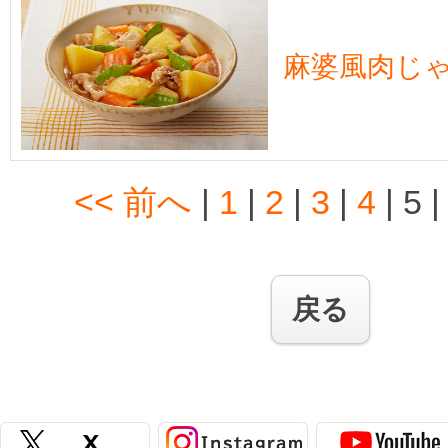
麻婆風肉じ
<< 前へ
|
1
|
2
|
3
|
4
|
5
戻る