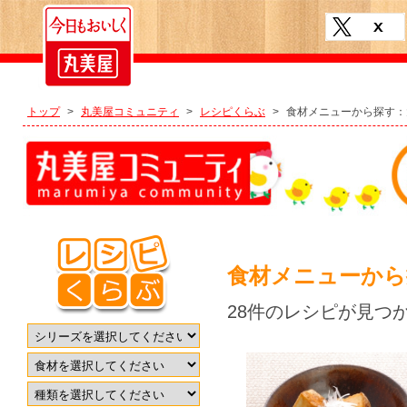
トップ
>
丸美屋コミュニティ
>
レシピくらぶ
>
食材メニューから探す：
食材メニューから
28件のレシピが見つ