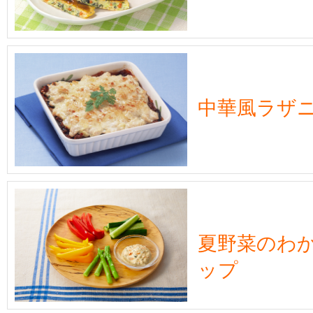
中華風ラザ
夏野菜のわ
ップ