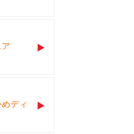
ニア
かめディ