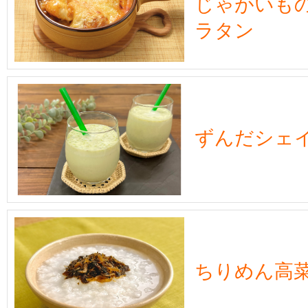
じゃがいも
ラタン
ずんだシェ
ちりめん高