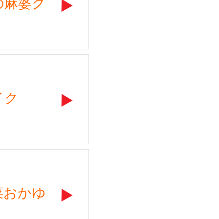
の麻婆グ
イク
菜おかゆ