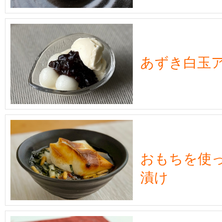
あずき白玉
おもちを使
漬け