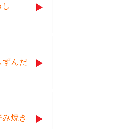
めし
スずんだ
好み焼き