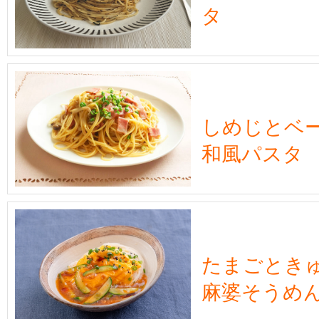
タ
しめじとベ
和風パスタ
たまごとき
麻婆そうめ