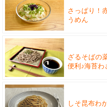
さっぱり！
うめん
ざるそばの
便利♪海苔わ
しそ昆布わ