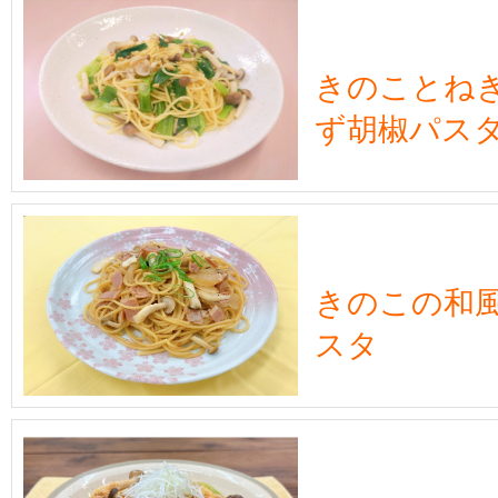
きのことね
ず胡椒パス
きのこの和
スタ