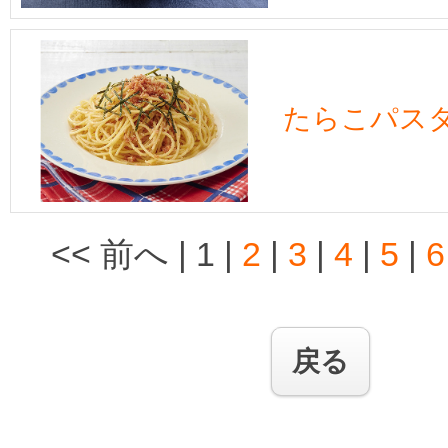
たらこパス
<< 前へ
|
1
|
2
|
3
|
4
|
5
|
6
戻る