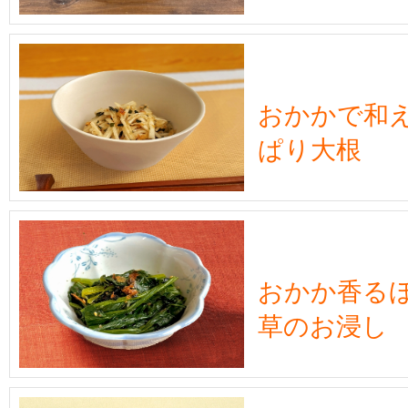
おかかで和
ぱり大根
おかか香る
草のお浸し