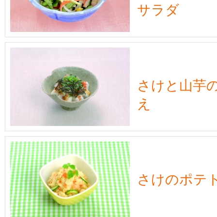
サラダ
さけと山芋
え
さけのポテ