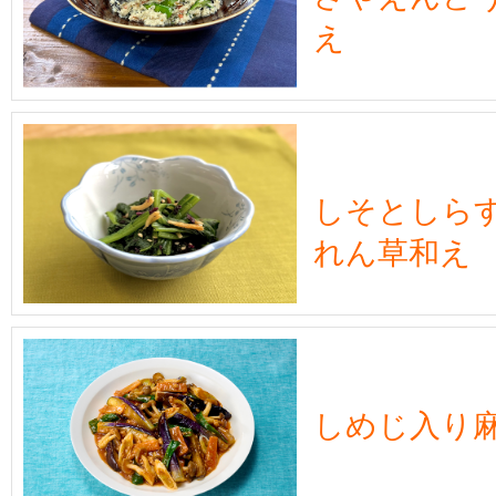
え
しそとしら
れん草和え
しめじ入り