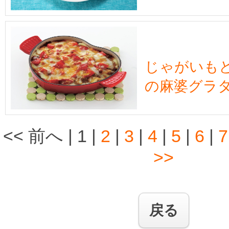
じゃがいも
の麻婆グラ
<< 前へ
|
1
|
2
|
3
|
4
|
5
|
6
|
7
>>
戻る