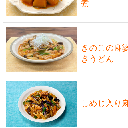
煮
きのこの麻
きうどん
しめじ入り