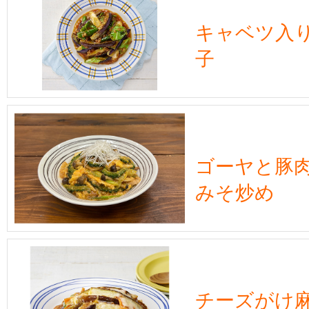
キャベツ入
子
ゴーヤと豚
みそ炒め
チーズがけ