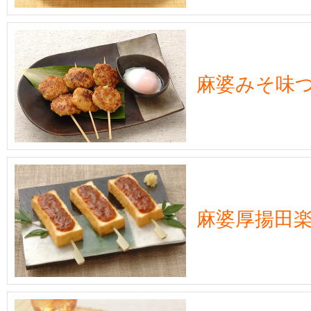
麻婆みそ味
麻婆厚揚田