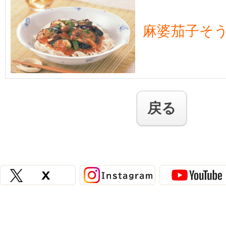
麻婆茄子そ
戻る